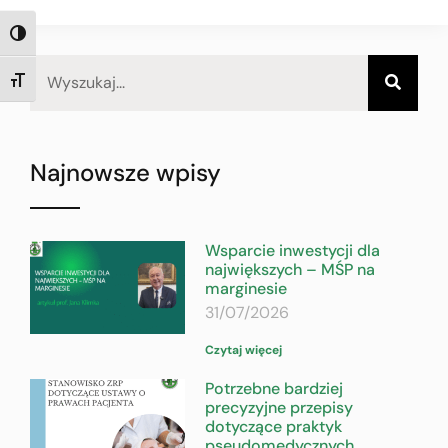
TOGGLE HIGH CONTRAST
TOGGLE FONT SIZE
Najnowsze wpisy
Wsparcie inwestycji dla
największych – MŚP na
marginesie
31/07/2026
Czytaj więcej
Potrzebne bardziej
precyzyjne przepisy
dotyczące praktyk
pseudomedycznych