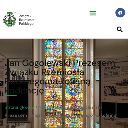
Jan Gogolewski Prezesem
Związku Rzemiosła
Polskiego na kolejną
kadencję
Strona główna
/
Aktualności
/
Jan Gogolewski
Prezesem Związku Rzemiosła Polskiego na kolejną
kadencję