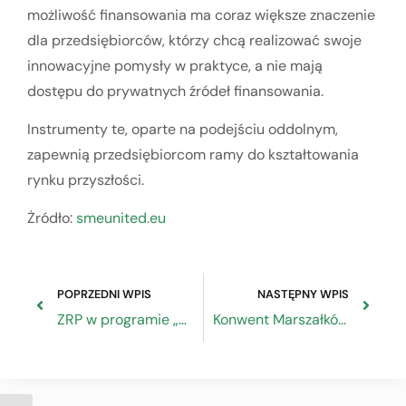
możliwość finansowania ma coraz większe znaczenie
dla przedsiębiorców, którzy chcą realizować swoje
innowacyjne pomysły w praktyce, a nie mają
dostępu do prywatnych źródeł finansowania.
Instrumenty te, oparte na podejściu oddolnym,
zapewnią przedsiębiorcom ramy do kształtowania
rynku przyszłości.
Żródło:
smeunited.eu
POPRZEDNI WPIS
NASTĘPNY WPIS
ZRP w programie „Wieczór na żywo” w telewizji Biznes24.pl
Konwent Marszałków Województw RP o programach krajowych z nowej perspektywy finansowej UE