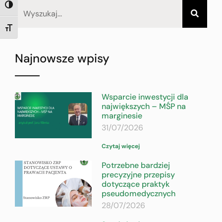
TOGGLE HIGH CONTRAST
TOGGLE FONT SIZE
Najnowsze wpisy
Wsparcie inwestycji dla
największych – MŚP na
marginesie
31/07/2026
Czytaj więcej
Potrzebne bardziej
precyzyjne przepisy
dotyczące praktyk
pseudomedycznych
28/07/2026