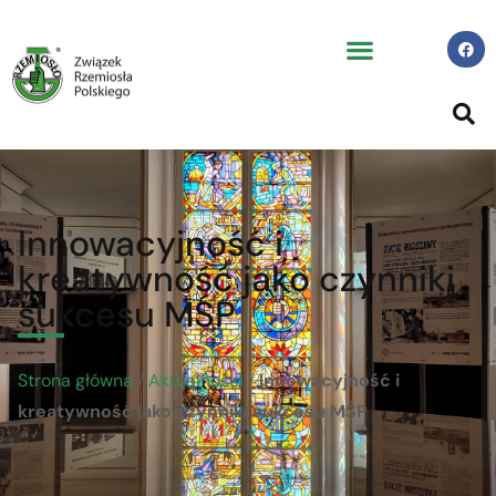
Innowacyjność i
kreatywność jako czynniki
sukcesu MŚP
Strona główna
/
Aktualności
/
Innowacyjność i
kreatywność jako czynniki sukcesu MŚP