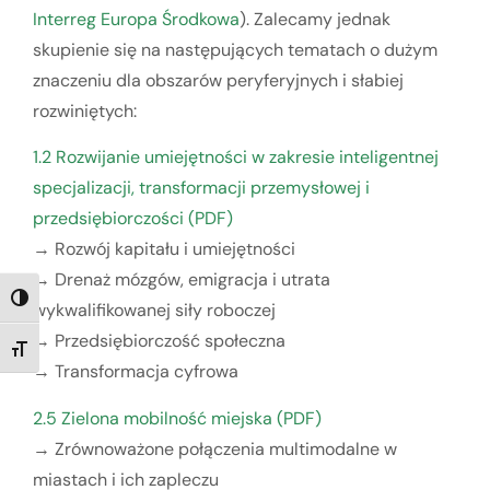
Interreg Europa Środkowa
). Zalecamy jednak
skupienie się na następujących tematach o dużym
znaczeniu dla obszarów peryferyjnych i słabiej
rozwiniętych:
1.2 Rozwijanie umiejętności w zakresie inteligentnej
specjalizacji, transformacji przemysłowej i
przedsiębiorczości (PDF)
→ Rozwój kapitału i umiejętności
→ Drenaż mózgów, emigracja i utrata
TOGGLE HIGH CONTRAST
wykwalifikowanej siły roboczej
→ Przedsiębiorczość społeczna
TOGGLE FONT SIZE
→ Transformacja cyfrowa
2.5 Zielona mobilność miejska (PDF)
→ Zrównoważone połączenia multimodalne w
miastach i ich zapleczu