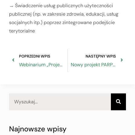
→ Świadczenie usług publicznych użyteczności
publicznej (np. w zakresie zdrowia, edukacji, usług
socjalnych itp.) poprzez zintegrowane podejście
terytorialne
POPRZEDNI WPIS
NASTĘPNY WPIS
Webinarium „Projekty szkoleniowe dla przedsiębiorców dofinansowane w ramach programu Fundusze Europejskie dla Rozwoju Społecznego 2021-2027”
Nowy projekt PARP: Akademia Transformacji Cyrkularnej dla Biznesu – warsztaty dla przedsiębiorców
Najnowsze wpisy