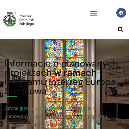
Informacje o planowanych
projektach w ramach
Programu Interreg Europa
Środkowa
Strona główna
/
Aktualności
/
Informacje o
planowanych projektach w ramach Programu
Interreg Europa Środkowa