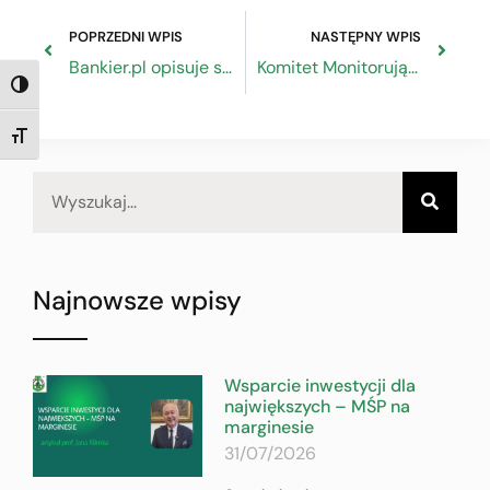
POPRZEDNI WPIS
NASTĘPNY WPIS
Bankier.pl opisuje sytuację środowiska mistrzów szkolących i ich wynagrodzenia.
Komitet Monitorujący Program Fundusze Europejskie dla Rozwoju Społecznego 2021–2027 zatwierdził nowy konkurs dla partnerów społecznych
TOGGLE HIGH CONTRAST
TOGGLE FONT SIZE
Najnowsze wpisy
Wsparcie inwestycji dla
największych – MŚP na
marginesie
31/07/2026