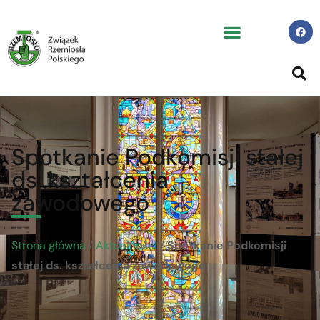
Spotkanie Podkomisji stałej
ds. kształcenia
zawodowego
Strona główna
/
Aktualności
/
Spotkanie Podkomisji
stałej ds. kształcenia zawodowego