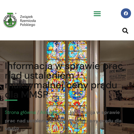
Informacja w sprawie prac
nad ustaleniem
maksymalnej ceny prądu
dla MMŚP
Strona główna
/
Aktualności
/
Informacja w sprawie
prac nad ustaleniem maksymalnej ceny prądu dla
MMŚP