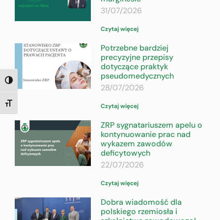
31/07/2026
Czytaj więcej
Potrzebne bardziej
precyzyjne przepisy
dotyczące praktyk
pseudomedycznych
TOGGLE HIGH CONTRAST
28/07/2026
TOGGLE FONT SIZE
Czytaj więcej
ZRP sygnatariuszem apelu o
kontynuowanie prac nad
wykazem zawodów
deficytowych
22/07/2026
Czytaj więcej
Dobra wiadomość dla
polskiego rzemiosła i