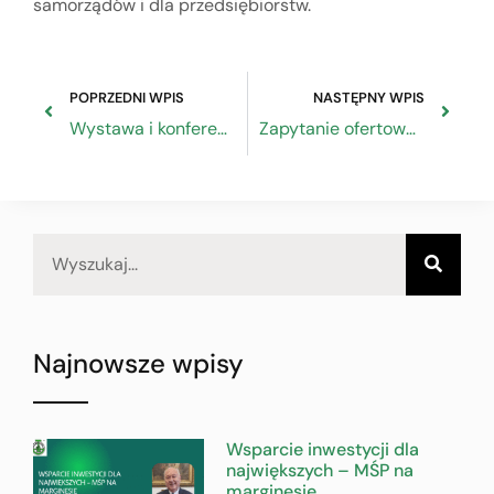
samorządów i dla przedsiębiorstw.
POPRZEDNI WPIS
NASTĘPNY WPIS
Wystawa i konferencja poświęcona roli i znaczeniu rzemiosła artystycznego” na Jasnej Górze – 14.10.2022r.
Zapytanie ofertowe dotyczące przebudowy serwisu internetowego www.zrp.pl
Najnowsze wpisy
Wsparcie inwestycji dla
największych – MŚP na
marginesie