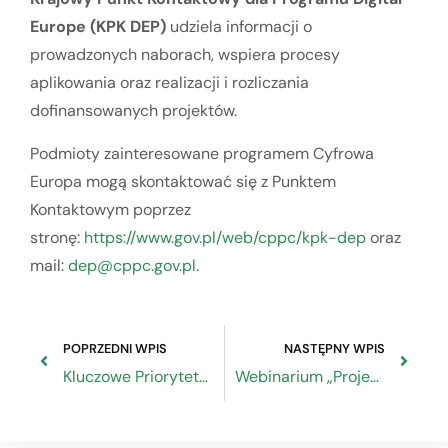
Europe (KPK DEP)
udziela informacji o
prowadzonych naborach, wspiera procesy
aplikowania oraz realizacji i rozliczania
dofinansowanych projektów.
Podmioty zainteresowane programem Cyfrowa
Europa mogą skontaktować się z Punktem
Kontaktowym poprzez
stronę:
https://www.gov.pl/web/cppc/kpk-dep
oraz
mail:
dep@cppc.gov.pl
.
POPRZEDNI WPIS
NASTĘPNY WPIS
Kluczowe Priorytety SMEunited do Agendy Strategicznej Unii Europejskiej 2024-2029
Webinarium „Projekty szkoleniowe dla przedsiębiorców dofinansowane w ramach programu Fundusze Europejskie dla Rozwoju Społecznego 2021-2027”