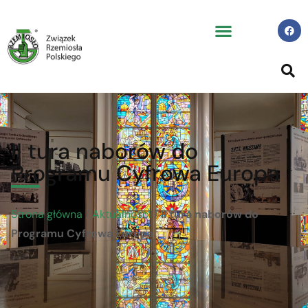
II tura naborów do
Programu Cyfrowa Europa
Strona główna
/
Aktualności
/
II tura naborów do
Programu Cyfrowa Europa