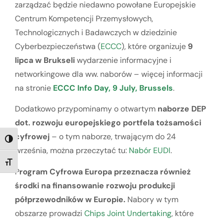
zarządzać będzie niedawno powołane Europejskie
Centrum Kompetencji Przemysłowych,
Technologicznych i Badawczych w dziedzinie
Cyberbezpieczeństwa (
ECCC
), które organizuje
9
lipca w Brukseli
wydarzenie informacyjne i
networkingowe dla ww. naborów – więcej informacji
na stronie
ECCC Info Day, 9 July, Brussels
.
Dodatkowo przypominamy o otwartym
naborze DEP
dot. rozwoju europejskiego portfela tożsamości
cyfrowej
– o tym naborze, trwającym do 24
TOGGLE HIGH CONTRAST
września, można przeczytać tu:
Nabór EUDI
.
TOGGLE FONT SIZE
P
rogram Cyfrowa Europa przeznacza również
środki na finansowanie rozwoju produkcji
półprzewodników w Europie.
Nabory w tym
obszarze prowadzi
Chips Joint Undertaking
, które