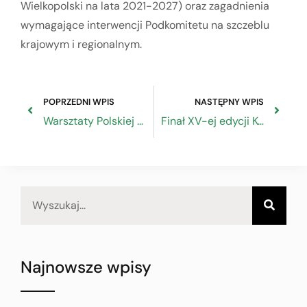
Wielkopolski na lata 2021-2027) oraz zagadnienia
wymagające interwencji Podkomitetu na szczeblu
krajowym i regionalnym.
POPRZEDNI WPIS
NASTĘPNY WPIS
Warsztaty Polskiej Agencji Rozwoju Przedsiębiorczości „Otwórz swój biznes na korzyści obiegu zamkniętego”
Finał XV-ej edycji Konkursu „Pracodawca Przyjazny Pracownikom”
Najnowsze wpisy