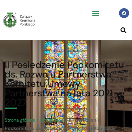
II Posiedzenie Podkomitetu
ds. Rozwoju Partnerstwa
Komitetu Umowy
Partnerstwa na lata 2021-
2027
Strona główna
/
Aktualności
/
II Posiedzenie
Podkomitetu ds. Rozwoju Partnerstwa Komitetu