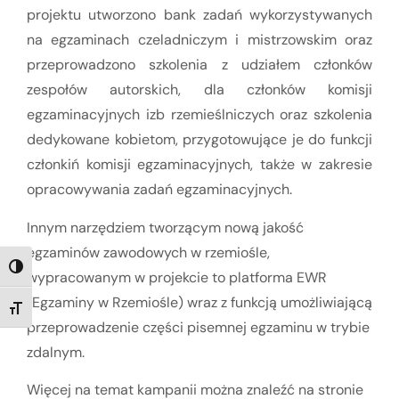
projektu utworzono bank zadań wykorzystywanych
na egzaminach czeladniczym i mistrzowskim oraz
przeprowadzono szkolenia z udziałem członków
zespołów autorskich, dla członków komisji
egzaminacyjnych izb rzemieślniczych oraz szkolenia
dedykowane kobietom, przygotowujące je do funkcji
członkiń komisji egzaminacyjnych, także w zakresie
opracowywania zadań egzaminacyjnych.
Innym narzędziem tworzącym nową jakość
egzaminów zawodowych w rzemiośle,
TOGGLE HIGH CONTRAST
wypracowanym w projekcie to platforma EWR
(Egzaminy w Rzemiośle) wraz z funkcją umożliwiającą
TOGGLE FONT SIZE
przeprowadzenie części pisemnej egzaminu w trybie
zdalnym.
Więcej na temat kampanii można znaleźć na stronie