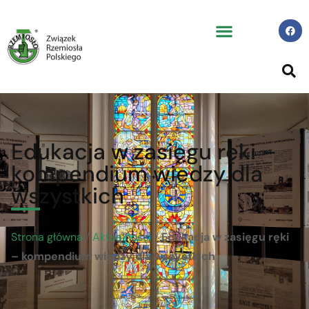
Edukacja w zasięgu ręki –
kompendium wiedzy dla
wszystkich
Strona główna
/
Aktualności
/
Edukacja w zasięgu ręki
– kompendium wiedzy dla wszystkich