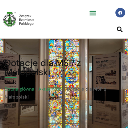
Dotacje dla MŚP z
Małopolski
Strona główna
/
Aktualności
/
Dotacje dla MŚP z
Małopolski