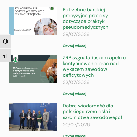
Potrzebne bardziej
precyzyjne przepisy
dotyczące praktyk
pseudomedycznych
28/07/2026
TOGGLE HIGH CONTRAST
Czytaj więcej
ZRP sygnatariuszem apelu o
TOGGLE FONT SIZE
kontynuowanie prac nad
wykazem zawodów
deficytowych
22/07/2026
Czytaj więcej
Dobra wiadomość dla
polskiego rzemiosła i
szkolnictwa zawodowego!
20/07/2026
Czytaj więcej