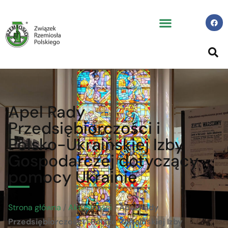
Apel Rady
Przedsiębiorczości i
Polsko-Ukraińskiej Izby
Gospodarczej dotyczący
pomocy Ukrainie
Strona główna
/
Aktualności
/
Apel Rady
Przedsiębiorczości i Polsko-Ukraińskiej Izby