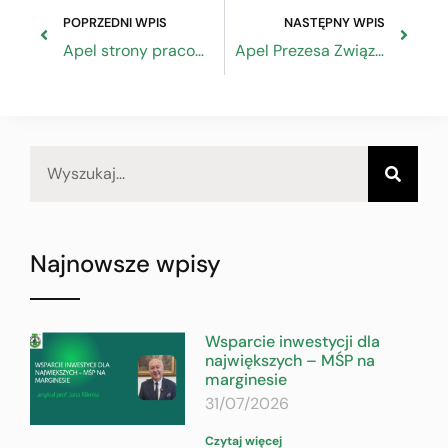
POPRZEDNI WPIS
NASTĘPNY WPIS
Apel strony pracowników i strony pracodawców Rady Dialogu Społecznego w sprawie agresji na Ukrainę
Apel Prezesa Związku Rzemiosła Polskiego do organizacji rzemiosła o włączenie się w różne formy wsparcia dla Ukrainy
Najnowsze wpisy
Wsparcie inwestycji dla
największych – MŚP na
marginesie
31/07/2026
Czytaj więcej