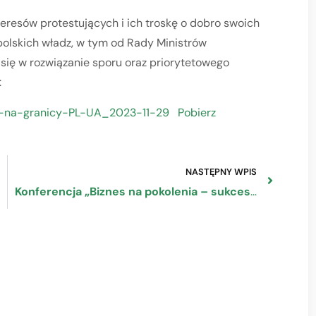
eresów protestujących i ich troskę o dobro swoich
polskich władz, w tym od Rady Ministrów
się w rozwiązanie sporu oraz priorytetowego
:
i-na-granicy-PL-UA_2023-11-29
Pobierz
NASTĘPNY WPIS
Konferencja „Biznes na pokolenia – sukcesja firm w Polsce”