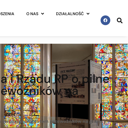
SZENIA
O NAS
DZIAŁALNOŚĆ
 i Rządu RP o pilne
rzewoźników na
 w związku z protestem przewoźników na granicy