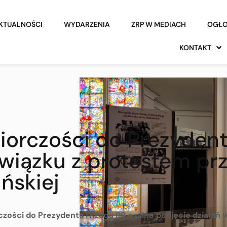
KTUALNOŚCI
WYDARZENIA
ZRP W MEDIACH
OGŁO
KONTAKT
iorczości do Prezydenta
związku z protestem p
ńskiej
czości do Prezydenta i Rządu RP o pilne podjęcie działań