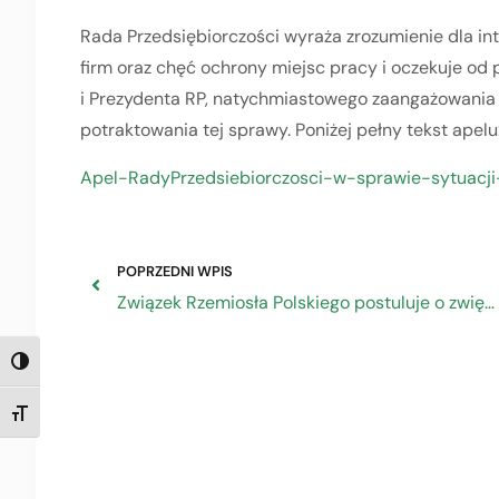
Rada Przedsiębiorczości wyraża zrozumienie dla int
firm oraz chęć ochrony miejsc pracy i oczekuje od 
i Prezydenta RP, natychmiastowego zaangażowania 
potraktowania tej sprawy. Poniżej pełny tekst apelu
Apel-RadyPrzedsiebiorczosci-w-sprawie-sytuacj
POPRZEDNI WPIS
Związek Rzemiosła Polskiego postuluje o zwiększenie limitu podmiotowego zwolnienia z podatku VAT dla małych przedsiębiorstw
TOGGLE HIGH CONTRAST
TOGGLE FONT SIZE