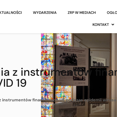
KTUALNOŚCI
WYDARZENIA
ZRP W MEDIACH
OGŁO
KONTAKT
nia z instrumentów fi
ID 19
 z instrumentów finansowych UE podczas epidemii wirusa