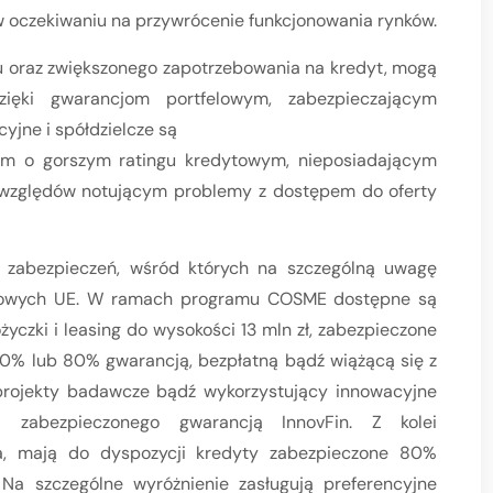
 oczekiwaniu na przywrócenie funkcjonowania rynków.
u oraz zwiększonego zapotrzebowania na kredyt, mogą
ięki gwarancjom portfelowym, zabezpieczającym
yjne i spółdzielcze są
com o gorszym ratingu kredytowym, nieposiadającym
h względów notującym problemy z dostępem do oferty
i zabezpieczeń, wśród których na szczególną uwagę
amowych UE. W ramach programu COSME dostępne są
yczki i leasing do wysokości 13 mln zł, zabezpieczone
50% lub 80% gwarancją, bezpłatną bądź wiążącą się z
 projekty badawcze bądź wykorzystujący innowacyjne
a zabezpieczonego gwarancją InnovFin. Z kolei
ata, mają do dyspozycji kredyty zabezpieczone 80%
a szczególne wyróżnienie zasługują preferencyjne