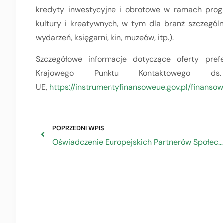
kredyty inwestycyjne i obrotowe w ramach prog
kultury i kreatywnych, w tym dla branż szczególn
wydarzeń, księgarni, kin, muzeów, itp.).
Szczegółowe informacje dotyczące oferty pref
Krajowego Punktu Kontaktowego ds.
UE,
https://instrumentyfinansoweue.gov.pl/finanso
POPRZEDNI WPIS
Oświadczenie Europejskich Partnerów Społecznych ETUC, Business Europe, CEEP, SMEunited w sprawie epidemii COVID-19