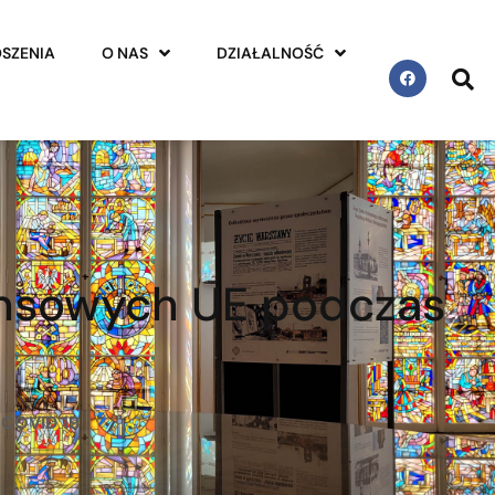
SZENIA
O NAS
DZIAŁALNOŚĆ
nansowych UE podczas
 COVID 19