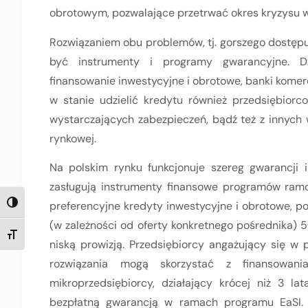
obrotowym, pozwalające przetrwać okres kryzysu w
Rozwiązaniem obu problemów, tj. gorszego dostęp
być instrumenty i programy gwarancyjne. Dz
finansowanie inwestycyjne i obrotowe, banki komerc
w stanie udzielić kredytu również przedsiębior
wystarczających zabezpieczeń, bądź też z innyc
rynkowej.
Na polskim rynku funkcjonuje szereg gwarancji 
zasługują instrumenty finansowe programów r
preferencyjne kredyty inwestycyjne i obrotowe, poż
TOGGLE HIGH CONTRAST
(w zależności od oferty konkretnego pośrednika) 
TOGGLE FONT SIZE
niską prowizją. Przedsiębiorcy angażujący się w
rozwiązania mogą skorzystać z finansowani
mikroprzedsiębiorcy, działający krócej niż 3 l
bezpłatną gwarancją w ramach programu EaSI. N