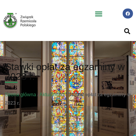
Stawki opłat za egzaminy w
2023 r.
Strona główna
/
Aktualności
/
Stawki opłat za egzaminy w
2023 r.