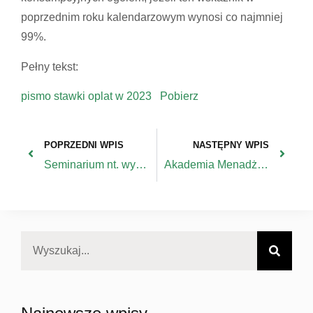
poprzednim roku kalendarzowym wynosi co najmniej
99%.
Pełny tekst:
pismo stawki oplat w 2023
Pobierz
POPRZEDNI WPIS
NASTĘPNY WPIS
Seminarium nt. wyzwań i trendów w polityce regionalnej – 30.01.2022
Akademia Menadżera Innowacji – Ostatni nabór do VI edycji potrwa do 31.01.2023 r.