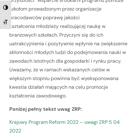
przyszłości” wsparcie środkami programu pomoże
szkołom prowadzonym przez organizacje
TOGGLE HIGH CONTRAST
pracodawców poprawę jakości
TOGGLE FONT SIZE
kształcenia młodzieży realizującej naukę w
branżowych szkołach. Przyczyni się do ich
uatrakcyjnienia i pozytywnie wpłynie na zwiększenie
skłonności młodych ludzi do podejmowania nauki w
zawodach istotnych dla gospodarki i rynku pracy.
Uważamy, że w ramach wskazanych celów w
większym stopniu powinna być wyeksponowana
kwestia działań mających na celu promocje
kształcenia zawodowego.
Poniżej pełny tekst uwag ZRP:
Krajowy Program Reform 2022 – uwagi ZRP 5 04
2022