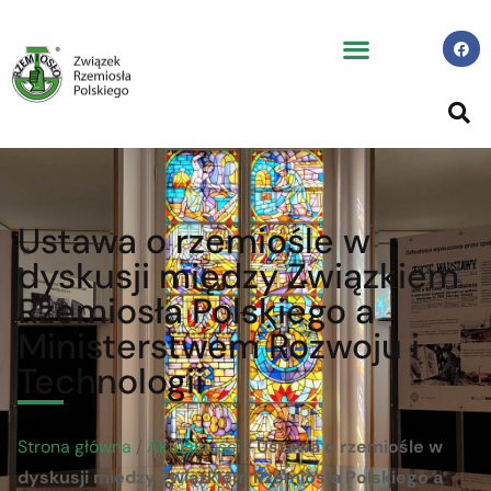
Ustawa o rzemiośle w
dyskusji między Związkiem
Rzemiosła Polskiego a
Ministerstwem Rozwoju i
Technologii
Strona główna
/
Aktualności
/
Ustawa o rzemiośle w
dyskusji między Związkiem Rzemiosła Polskiego a