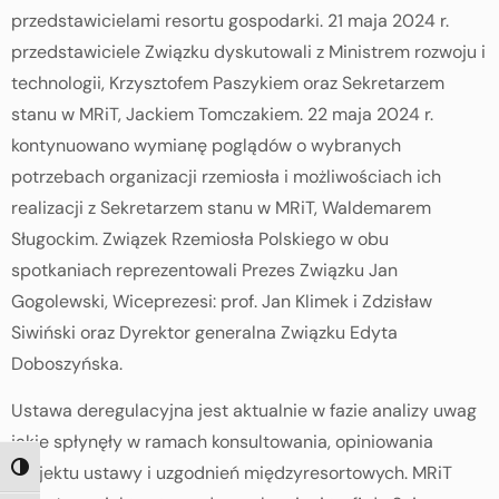
przedstawicielami resortu gospodarki. 21 maja 2024 r.
przedstawiciele Związku dyskutowali z Ministrem rozwoju i
technologii, Krzysztofem Paszykiem oraz Sekretarzem
stanu w MRiT, Jackiem Tomczakiem. 22 maja 2024 r.
kontynuowano wymianę poglądów o wybranych
potrzebach organizacji rzemiosła i możliwościach ich
realizacji z Sekretarzem stanu w MRiT, Waldemarem
Sługockim. Związek Rzemiosła Polskiego w obu
spotkaniach reprezentowali Prezes Związku Jan
Gogolewski, Wiceprezesi: prof. Jan Klimek i Zdzisław
Siwiński oraz Dyrektor generalna Związku Edyta
Doboszyńska.
Ustawa deregulacyjna jest aktualnie w fazie analizy uwag
jakie spłynęły w ramach konsultowania, opiniowania
projektu ustawy i uzgodnień międzyresortowych. MRiT
TOGGLE HIGH CONTRAST