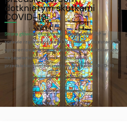
dotkniętym skutkami
COVID-19
Strona główna
/
Aktualności
/
Stanowisko ZRP w
sprawie rządowego projektu ustawy o dopłatach do
oprocentowania kredytów bankowych udzielanych
na zapewnienie płynności finansowej
przedsiębiorcom dotkniętym skutkami COVID-19