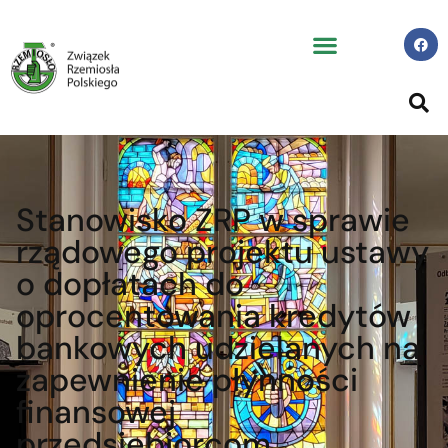
Stanowisko ZRP w sprawie
rządowego projektu ustawy
o dopłatach do
oprocentowania kredytów
bankowych udzielanych na
zapewnienie płynności
finansowej
przedsiębiorcom