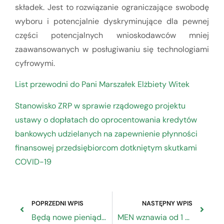
składek. Jest to rozwiązanie ograniczające swobodę
wyboru i potencjalnie dyskryminujące dla pewnej
części potencjalnych wnioskodawców mniej
zaawansowanych w posługiwaniu się technologiami
cyfrowymi.
List przewodni do Pani Marszałek Elżbiety Witek
Stanowisko ZRP w sprawie rządowego projektu
ustawy o dopłatach do oprocentowania kredytów
bankowych udzielanych na zapewnienie płynności
finansowej przedsiębiorcom dotkniętym skutkami
COVID-19
POPRZEDNI WPIS
NASTĘPNY WPIS
Będą nowe pieniądze na pożyczki płynnościowe dla firm
MEN wznawia od 1 czerwca praktyki i zajęcia praktyczne dla uczniów klas III szkół branżowych