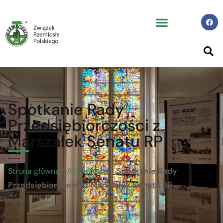
Spotkanie Rady
Przedsiębiorczości z
Marszałek Senatu RP
Strona główna
/
Aktualności
/
Spotkanie Rady
Przedsiębiorczości z Marszałek Senatu RP