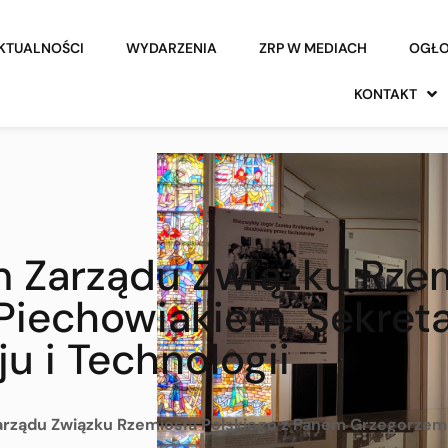
KTUALNOŚCI
WYDARZENIA
ZRP W MEDIACH
OGŁO
KONTAKT
 Zarządu Związku Rzem
iechowiakiem, Sekret
u i Technologii
arządu Związku Rzemiosła Polskiego z Panem Grzegorzem