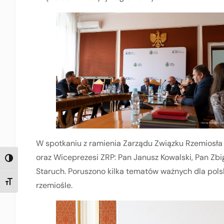
W spotkaniu z ramienia Zarządu Związku Rzemiosła 
oraz Wiceprezesi ZRP: Pan Janusz Kowalski, Pan Zb
TOGGLE HIGH CONTRAST
Staruch. Poruszono kilka tematów ważnych dla pols
TOGGLE FONT SIZE
rzemiośle.