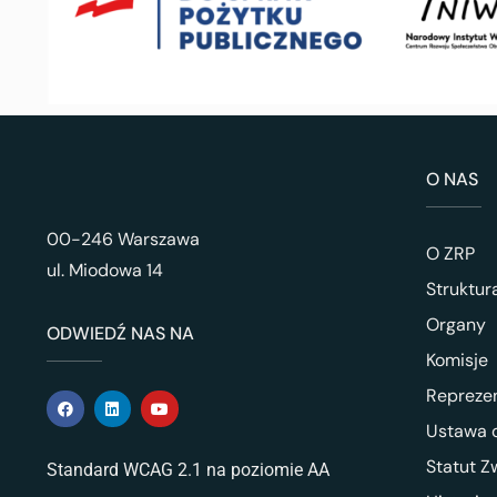
O NAS
00-246 Warszawa
O ZRP
ul. Miodowa 14
Struktur
Organy
ODWIEDŹ NAS NA
Komisje
Repreze
Ustawa o
Statut Z
Standard WCAG 2.1 na poziomie AA