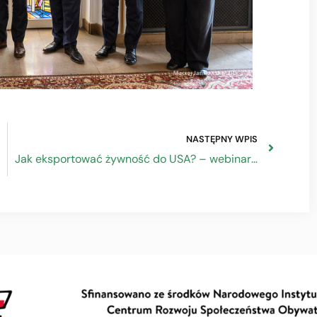
NASTĘPNY WPIS
Jak eksportować żywność do USA? – webinarium Krajowego Ośrodka Wsparcia Rolnictwa 21.06.23