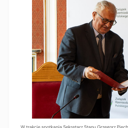
W trakcie spotkania Sekretarz Stanu Grzegorz Piech