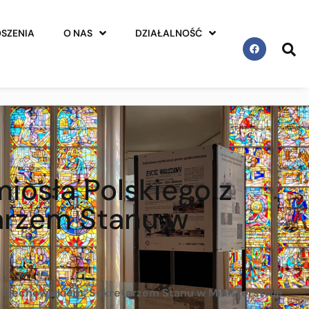
SZENIA
O NAS
DZIAŁALNOŚĆ
iosła Polskiego z
arzem Stanu w
 Piechowiakiem, Sekretarzem Stanu w Ministerstwie