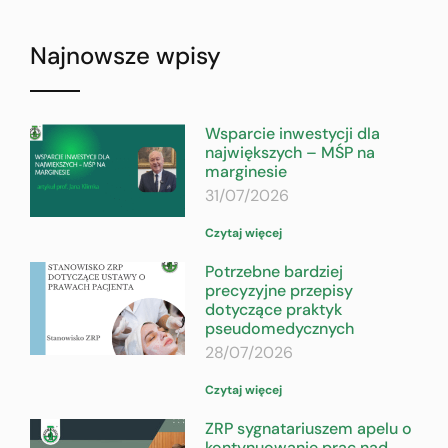
Najnowsze wpisy
Wsparcie inwestycji dla
największych – MŚP na
marginesie
31/07/2026
Czytaj więcej
Potrzebne bardziej
precyzyjne przepisy
dotyczące praktyk
pseudomedycznych
28/07/2026
Czytaj więcej
ZRP sygnatariuszem apelu o
kontynuowanie prac nad