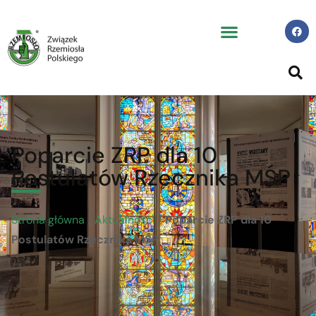
Poparcie ZRP dla 10
Postulatów Rzecznika MŚP
Strona główna
/
Aktualności
/
Poparcie ZRP dla 10
Postulatów Rzecznika MŚP