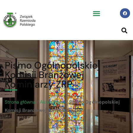
Pismo Ogólnopolskiej
Komisji Branżowej
Kominiarzy ZRP
Strona główna
/
Aktualności
/
Pismo Ogólnopolskiej
Komisji Branżowej Kominiarzy ZRP