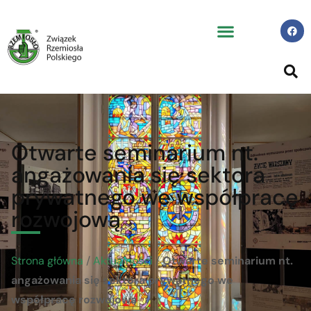
Otwarte seminarium nt.
angażowania się sektora
prywatnego we współpracę
rozwojową
Strona główna
/
Aktualności
/
Otwarte seminarium nt.
angażowania się sektora prywatnego we
współpracę rozwojową