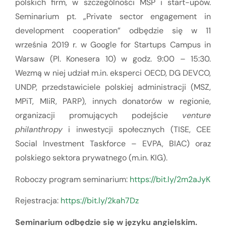
polskich firm, w szczególności MŚP i start-upów.
Seminarium pt. „Private sector engagement in
development cooperation” odbędzie się w 11
września 2019 r. w Google for Startups Campus in
Warsaw (Pl. Konesera 10) w godz. 9:00 – 15:30.
Wezmą w niej udział m.in. eksperci OECD, DG DEVCO,
UNDP, przedstawiciele polskiej administracji (MSZ,
MPiT, MIiR, PARP), innych donatorów w regionie,
organizacji promujących podejście
venture
philanthropy
i inwestycji społecznych (TISE, CEE
Social Investment Taskforce – EVPA, BIAC) oraz
polskiego sektora prywatnego (m.in. KIG).
Roboczy program seminarium:
https://bit.ly/2m2aJyK
Rejestracja:
https://bit.ly/2kah7Dz
Seminarium odbędzie się w języku angielskim.