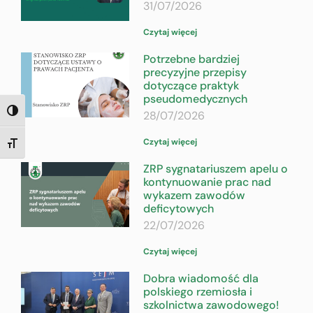
31/07/2026
Czytaj więcej
Potrzebne bardziej
precyzyjne przepisy
dotyczące praktyk
pseudomedycznych
28/07/2026
TOGGLE HIGH CONTRAST
Czytaj więcej
TOGGLE FONT SIZE
ZRP sygnatariuszem apelu o
kontynuowanie prac nad
wykazem zawodów
deficytowych
22/07/2026
Czytaj więcej
Dobra wiadomość dla
polskiego rzemiosła i
szkolnictwa zawodowego!