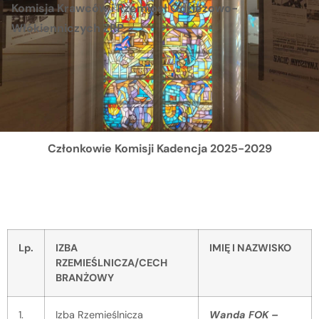
Komisja Krawców i Rzemiosł Odzieżowo-
Włókienniczych ZRP
Członkowie Komisji
Kadencja 2025-2029
Lp.
IZBA
IMIĘ I NAZWISKO
RZEMIEŚLNICZA/CECH
BRANŻOWY
1.
Izba Rzemieślnicza
Wanda FOK –