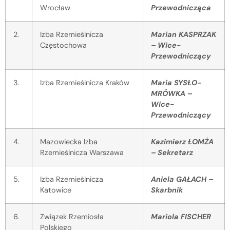
Wrocław
Przewodnicząca
2.
Izba Rzemieślnicza
Marian KASPRZAK
Częstochowa
– Wice-
Przewodniczący
3.
Izba Rzemieślnicza Kraków
Maria SYSŁO-
MRÓWKA –
Wice-
Przewodniczący
4.
Mazowiecka Izba
Kazimierz ŁOMŻA
Rzemieślnicza Warszawa
– Sekretarz
5.
Izba Rzemieślnicza
Aniela GAŁACH –
Katowice
Skarbnik
6.
Związek Rzemiosła
Mariola FISCHER
Polskiego