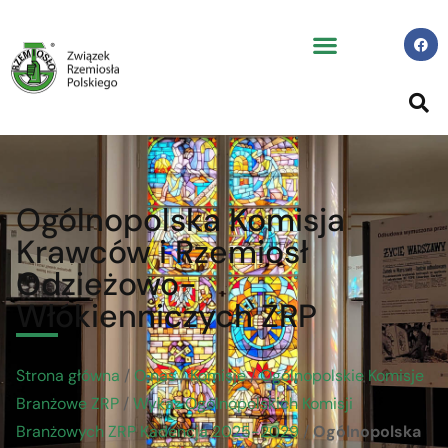
Ogólnopolska Komisja
Krawców i Rzemiosł
Odzieżowo-
Włókienniczych ZRP
Strona główna
/
O nas
/
Komisje
/
Ogólnopolskie Komisje
Branżowe ZRP
/
Wykaz Ogólnopolskich Komisji
Branżowych ZRP Kadencja 2025-2029
/
Ogólnopolska