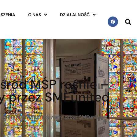
SZENIA
O NAS
DZIAŁALNOŚĆ
wśród MŚP rośnie –
y przez SMEunited
ju Sektora MŚP opracowany przez SMEunited