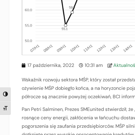
17 października, 2022
10:31 am
Aktualnoś
Wskaźnik rozwoju sektora MŚP, który został przedsta
ożywienie MŚP dobiegło końca, a na horyzoncie pojawi
TOGGLE HIGH CONTRAST
półrocze są znacznie powyżej oczekiwań, BCI infor
Pan Petri Salminen, Prezes SMEunited stwierdził, że
TOGGLE FONT SIZE
rosnące ceny energii, zakłócenia w łańcuchu dostaw
pogorszenia się zaufania przedsiębiorców. MŚP si
dotknięte przez wysokie oprocentowanie kredytów 