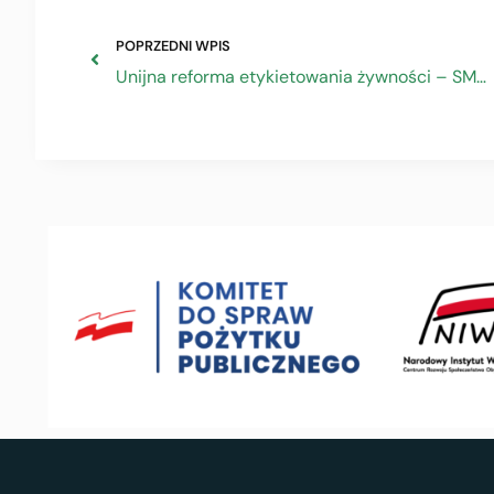
POPRZEDNI WPIS
Unijna reforma etykietowania żywności – SMEunited w Parlamencie Europejskim