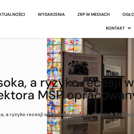
KTUALNOŚCI
WYDARZENIA
ZRP W MEDIACH
OGŁO
KONTAKT
oka, a ryzyko recesji 
ektora MŚP opracowan
a, a ryzyko recesji wśród MŚP rośnie – Wskaźnik Rozwo