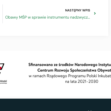
NASTĘPNY WPIS
Obawy MŚP w sprawie instrumentu nadzwyczajnego jednolitego rynku (SMEI) – Europejski Komitet Regionów 17.10.2022