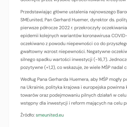
Przedstawiając główne ustalenia najnowszego Bar
SMEunited, Pan Gerhard Huemer, dyrektor ds. polit
pierwsze półrocze 2022 r. przekroczyły oczekiwani
epidemii kolejnych wariantów koronawirusa COVID-1
oczekiwano z powodu niepewności co do przyszłego
gwałtowny wzrost niepewności. Negatywne oczeki
silnego spadku wartości inwestycji (-16,7). Jednoc
pozytywne (+1,2), co wskazuje, że wiele MŚP nadal 
Według Pana Gerharda Huemera, aby MŚP mogły por
na Ukrainie, polityka krajowa i europejska powinna k
towarów oraz podejmowaniu pilnych działań w celu 
wstępny dla inwestycji i reform mających na celu pr
Źródło:
smeunited.eu