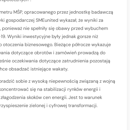
ometru MŚP, opracowanego przez jednostkę badawczą
yki gospodarczej SMEunited wykazał, że wyniki za
a, ponieważ nie spełniły się obawy przed wybuchem
9. Wyniki inwestycyjne były jednak gorsze niż
 otoczenia biznesowego. Bieżące półrocze wykazuje
wania dotyczące obrotów i zamówień prowadzą do
ześnie oczekiwania dotyczące zatrudnienia pozostają
chce obsadzać istniejące wakaty.
adzić sobie z wysoką niepewnością związaną z wojną
oncentrować się na stabilizacji rynków energii i
złagodzenia skoków cen energii. Jest to warunek
zyspieszenie zielonej i cyfrowej transformacji.