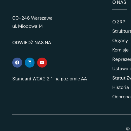
O NAS
00-246 Warszawa
O ZRP
ul. Miodowa 14
Struktur
Organy
ODWIEDŹ NAS NA
Komisje
Repreze
Ustawa o
Statut Z
Standard WCAG 2.1 na poziomie AA
Historia
Ochrona
© 