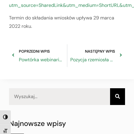
utm_source=SharedLink&utm_medium=ShortURL&utm
Termin do składania wniosków upływa 29 marca
2022 roku.
POPRZEDNI WPIS
NASTĘPNY WPIS
Powtórka webinarium dla przedsiębiorców – zmiany w taryfie celnej 2022
Pozycja rzemiosła – wywiad z Prezesem Związku Rzemiosła Polskiego – Przegląd Techniczny
TOGGLE HIGH CONTRAST
Najnowsze wpisy
TOGGLE FONT SIZE