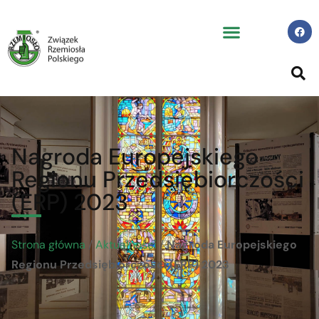
Nagroda Europejskiego
Regionu Przedsiębiorczości
(ERP) 2023
Strona główna
/
Aktualności
/
Nagroda Europejskiego
Regionu Przedsiębiorczości (ERP) 2023