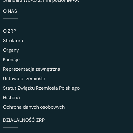
Standard WCAG 2.1 na poziomie AA
O NAS
O ZRP
Struktura
Organy
Komisje
Reprezentacja zewnętrzna
Ustawa o rzemiośle
Statut Związku Rzemiosła Polskiego
Historia
Ochrona danych osobowych
DZIAŁALNOŚĆ ZRP