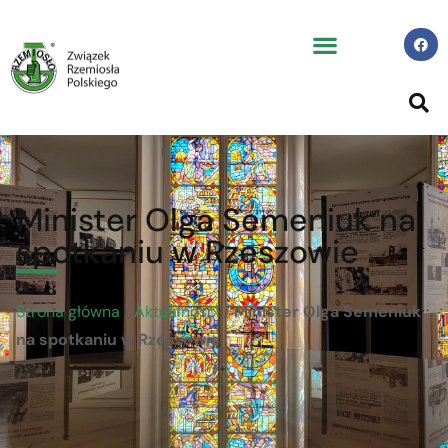
Minister Olga Semeniuk na
spotkaniu w Rzeszowie
Strona główna
/
Aktualności
/
Minister Olga Semeniuk
na spotkaniu w Rzeszowie