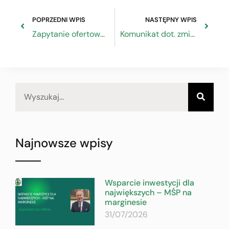
POPRZEDNI WPIS
NASTĘPNY WPIS
Zapytanie ofertowe na organizację spotkania wartościującego w Warszawie
Komunikat dot. zmiany daty Targów Amberif 2020
Najnowsze wpisy
Wsparcie inwestycji dla
największych – MŚP na
marginesie
31/07/2026