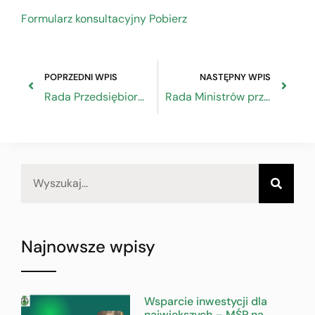
Formularz konsultacyjny Pobierz
POPRZEDNI WPIS
NASTĘPNY WPIS
Rada Przedsiębiorczości apeluje o stopniowe odmrażanie gospodarki
Rada Ministrów przyjęła rozporządzenie w sprawie wsparcia uczestników obrotu gospodarczego poszkodowanych wskutek pandemii COVID-19, przedłożone przez Ministra Rozwoju, Pracy i Technologii.
Najnowsze wpisy
Wsparcie inwestycji dla
największych – MŚP na