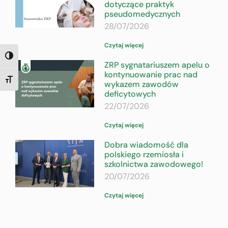
dotyczące praktyk
pseudomedycznych
28/07/2026
Czytaj więcej
TOGGLE HIGH CONTRAST
ZRP sygnatariuszem apelu o
kontynuowanie prac nad
TOGGLE FONT SIZE
wykazem zawodów
deficytowych
22/07/2026
Czytaj więcej
Dobra wiadomość dla
polskiego rzemiosła i
szkolnictwa zawodowego!
20/07/2026
Czytaj więcej