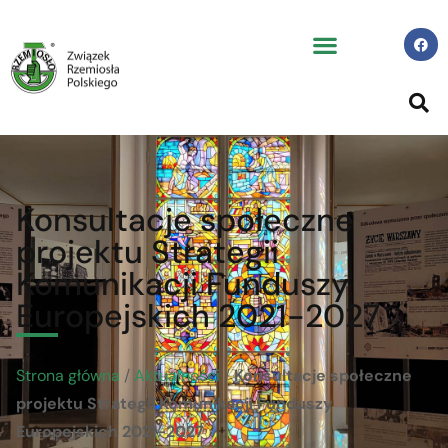
Konsultacje społeczne
projektu Strategii
Komunikacji Funduszy
Europejskich 2021-2027
Strona główna
/
Aktualności
/
Konsultacje społeczne
projektu Strategii Komunikacji Funduszy
Europejskich 2021-2027