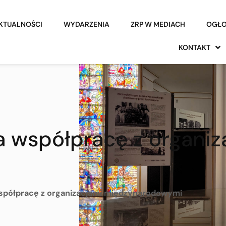
KTUALNOŚCI
WYDARZENIA
ZRP W MEDIACH
OGŁO
KONTAKT
 współpracę z organiz
spółpracę z organizacjami międzynarodowymi