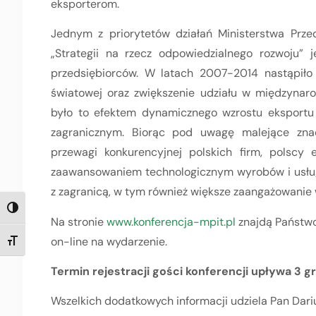
eksporterom.
Jednym z priorytetów działań Ministerstwa Przed
„Strategii na rzecz odpowiedzialnego rozwoju” 
przedsiębiorców. W latach 2007-2014 nastąpiło
światowej oraz zwiększenie udziału w międzyna
było to efektem dynamicznego wzrostu eksportu n
zagranicznym. Biorąc pod uwagę malejące znac
przewagi konkurencyjnej polskich firm, polscy
zaawansowaniem technologicznym wyrobów i usług
z zagranicą, w tym również większe zaangażowanie
TOGGLE HIGH CONTRAST
Na stronie
www.konferencja-mpit.pl
znajdą Państwo 
on-line na wydarzenie.
TOGGLE FONT SIZE
Termin rejestracji gości konferencji upływa 3 gr
Wszelkich dodatkowych informacji udziela Pan Dari