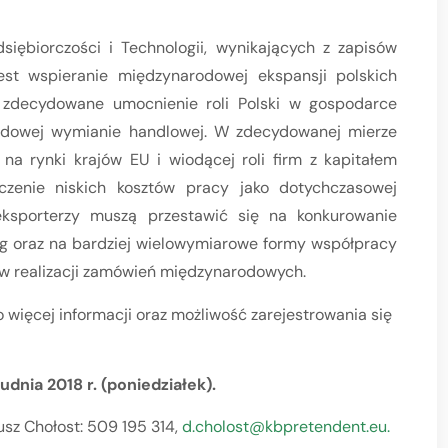
siębiorczości i Technologii, wynikających z zapisów
jest wspieranie międzynarodowej ekspansji polskich
 zdecydowane umocnienie roli Polski w gospodarce
rodowej wymianie handlowej. W zdecydowanej mierze
a rynki krajów EU i wiodącej roli firm z kapitałem
zenie niskich kosztów pracy jako dotychczasowej
 eksporterzy muszą przestawić się na konkurowanie
 oraz na bardziej wielowymiarowe formy współpracy
 w realizacji zamówień międzynarodowych.
więcej informacji oraz możliwość zarejestrowania się
udnia 2018 r. (poniedziałek).
usz Chołost: 509 195 314,
d.cholost@kbpretendent.eu.