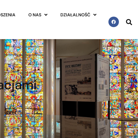
SZENIA
O NAS
DZIAŁALNOŚĆ
acjami