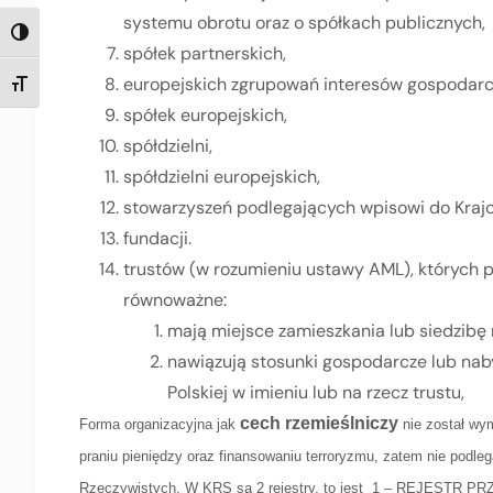
systemu obrotu oraz o spółkach publicznych,
TOGGLE HIGH CONTRAST
spółek partnerskich,
europejskich zgrupowań interesów gospodarc
TOGGLE FONT SIZE
spółek europejskich,
spółdzielni,
spółdzielni europejskich,
stowarzyszeń podlegających wpisowi do Kraj
fundacji.
trustów (w rozumieniu ustawy AML), których 
równoważne:
mają miejsce zamieszkania lub siedzibę 
nawiązują stosunki gospodarcze lub nab
Polskiej w imieniu lub na rzecz trustu,
cech rzemieślniczy
Forma organizacyjna jak
nie został wy
praniu pieniędzy oraz finansowaniu terroryzmu, zatem nie podle
Rzeczywistych. W KRS są 2 rejestry, to jest 1 – REJES