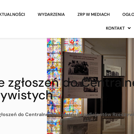
KTUALNOŚCI
WYDARZENIA
ZRP W MEDIACH
OGŁO
KONTAKT
e zgłoszeń do Centraln
zywistych
głoszeń do Centralnego Rejestru Beneficjentów Rzeczyw