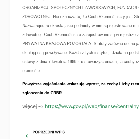
ORGANIZACJI SPOŁECZNYCH I ZAWODOWYCH, FUNDACJI
ZDROWOTNEJ. Nie oznacza to, że Cech Rzemieślniczy jest Stowa
Nazwa rejestru określa jakie podmioty w nim są rejestrowane m.
zdrowotnej. Cech Rzemieślnicze zarejestrowane są w rejes
PRYWATNA KRAJOWA POZOSTAŁA. Statuty zarówno cechu jak i 
działają i są powoływane. Każda z tych instytucji działa na pod
ustawy z dnia 7 kwietnia 1989 r. o stowarzyszeniach, a cechy r
rzemiośle.
Powyższe wyjaśnienia wskazują wprost, ze cechy i izby rze
zgłoszenia do CRBR.
więcej ->
https://www.gov.pl/web/finanse/centraln
POPRZEDNI WPIS