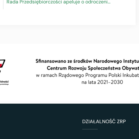
Rada Przedsiębiorczości apeluje o odroczenie terminu wejścia w życie Polskiego Ładu do 2023 r.
DZIAŁALNOŚĆ ZRP