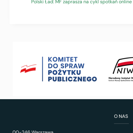
Polski Ład: MF zaprasza na cykl spotkań online
O NAS
00-246 Warszawa