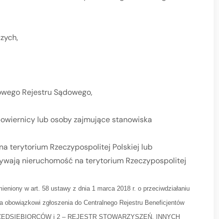
zych,
owego Rejestru Sądowego,
powiernicy lub osoby zajmujące stanowiska
na terytorium Rzeczypospolitej Polskiej lub
ywają nieruchomość na terytorium Rzeczypospolitej
mieniony w art. 58 ustawy z dnia 1 marca 2018 r. o przeciwdziałaniu
ga obowiązkowi zgłoszenia do Centralnego Rejestru Beneficjentów
TR PRZEDSIĘBIORCÓW i 2 – REJESTR STOWARZYSZEŃ, INNYCH