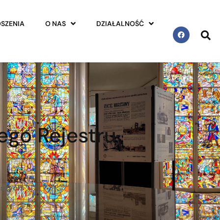
SZENIA
O NAS
DZIAŁALNOŚĆ
ego Rejestru
istych