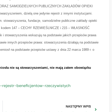
 ORAZ SAMODZIELNYCH PUBLICZNYCH ZAKŁADÓW OPIEKI
rzyszeniem, dzielą one jedynie rejestr z innymi instytucjami.
in. stowarzyszenia, fundacje, samodzielne publiczne zakłady opieki
trze z kodem 147 – CECHY RZEMIEŚLNICZE i 215 – WŁASNOŚĆ
stowarzyszenia wskazują na podstawie jakich przepisów prawa
stawie innych przepisów prawa: stowarzyszenia działają na podstawie
zemiosł na podstawie przepisów ustawy z dnia 22 marca 1989 r. o
miosła nie są stowarzyszeniami, nie mają zatem obowiązku
y-rejestr-beneficjentow-rzeczywistych
NASTĘPNY WPIS