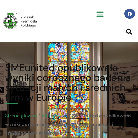
SMEunited opublikowało
wyniki corocznego badania
sytuacji małych i średnich
firm w Europie
Strona główna
/
Aktualności
/
SMEunited opublikowało
wyniki corocznego badania sytuacji małych i
średnich firm w Europie