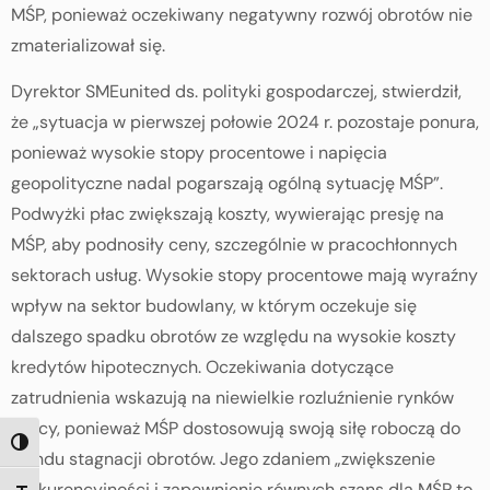
MŚP, ponieważ oczekiwany negatywny rozwój obrotów nie
zmaterializował się.
Dyrektor SMEunited ds. polityki gospodarczej, stwierdził,
że „sytuacja w pierwszej połowie 2024 r. pozostaje ponura,
ponieważ wysokie stopy procentowe i napięcia
geopolityczne nadal pogarszają ogólną sytuację MŚP”.
Podwyżki płac zwiększają koszty, wywierając presję na
MŚP, aby podnosiły ceny, szczególnie w pracochłonnych
sektorach usług. Wysokie stopy procentowe mają wyraźny
wpływ na sektor budowlany, w którym oczekuje się
dalszego spadku obrotów ze względu na wysokie koszty
kredytów hipotecznych. Oczekiwania dotyczące
zatrudnienia wskazują na niewielkie rozluźnienie rynków
pracy, ponieważ MŚP dostosowują swoją siłę roboczą do
TOGGLE HIGH CONTRAST
trendu stagnacji obrotów. Jego zdaniem „zwiększenie
konkurencyjności i zapewnienie równych szans dla MŚP to