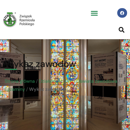
Wykaz zawodów
Strona główna
/
Działalność ZRP
/
Oświata zawodowa
/
Egzaminy
/
Wykaz zawodów