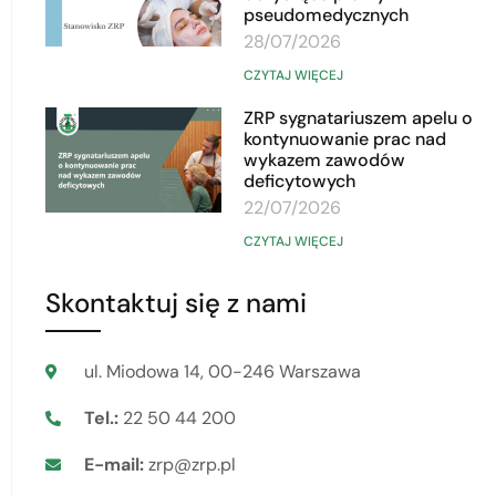
pseudomedycznych
28/07/2026
CZYTAJ WIĘCEJ
ZRP sygnatariuszem apelu o
kontynuowanie prac nad
wykazem zawodów
deficytowych
22/07/2026
CZYTAJ WIĘCEJ
Skontaktuj się z nami
ul. Miodowa 14, 00-246 Warszawa
Tel.:
22 50 44 200
E-mail:
zrp@zrp.pl