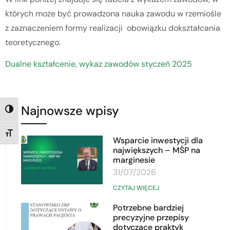
których może być prowadzona nauka zawodu w rzemiośle
z zaznaczeniem formy realizacji obowiązku dokształcania
teoretycznego.
Dualne kształcenie, wykaz zawodów styczeń 2025
Najnowsze wpisy
TOGGLE HIGH CONTRAST
TOGGLE FONT SIZE
Wsparcie inwestycji dla
największych – MŚP na
marginesie
31/07/2026
CZYTAJ WIĘCEJ
Potrzebne bardziej
precyzyjne przepisy
dotyczące praktyk