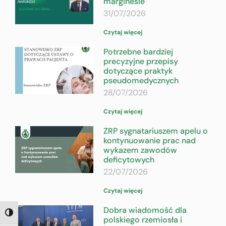
marginesie
31/07/2026
Czytaj więcej
Potrzebne bardziej
precyzyjne przepisy
dotyczące praktyk
pseudomedycznych
28/07/2026
Czytaj więcej
ZRP sygnatariuszem apelu o
kontynuowanie prac nad
wykazem zawodów
deficytowych
22/07/2026
Czytaj więcej
Dobra wiadomość dla
TOGGLE HIGH CONTRAST
polskiego rzemiosła i