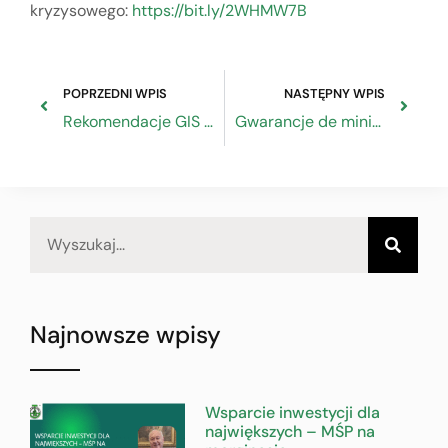
kryzysowego:
https://bit.ly/2WHMW7B
POPRZEDNI WPIS
NASTĘPNY WPIS
Rekomendacje GIS ws. branży kominiarskiej
Gwarancje de minimis z pakietu pomocowego – informacja dla firm
Najnowsze wpisy
Wsparcie inwestycji dla
największych – MŚP na