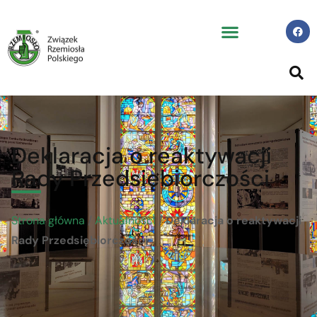
Deklaracja o reaktywacji
Rady Przedsiębiorczości
Strona główna
/
Aktualności
/
Deklaracja o reaktywacji
Rady Przedsiębiorczości