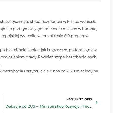
tatystycznego, stopa bezrobocia w Polsce wyniosła
ka zajmuje pod tym względem trzecie miejsce w Europie,
ropejskiej wynosiło w tym okresie 5,9 proc., a w
a bezrobocia kobiet, jak i mężczyzn, podczas gdy w
 znalezieniem pracy. Również stopa bezrobocia osób
.
 bezrobocia utrzymuje się u nas od kilku miesięcy na
NASTĘPNY WPIS
Wakacje od ZUS – Ministerstwo Rozwoju i Technologii rozpoczęło prace nad założeniami