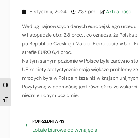
18 stycznia, 2024
2:37 pm
Aktualności
Według najnowszych danych europejskiego urzędu s
w listopadzie ub.r. 2,8 proc. , co oznacza, że Pols
po Republice Czeskiej i Malcie
.
Bezrobocie w Unii Eu
strefie EURO 6,4 proc.
Na tym samym poziomie w Polsce była zarówno stop
UE kobiety statystycznie mają większe problemy ze
młodych była w Polsce niższa niż w krajach unijnych
Pozytywną wiadomością jest również to, że wskaźnik
TOGGLE HIGH CONTRAST
niezmienionym poziomie.
TOGGLE FONT SIZE
POPRZEDNI WPIS
Lokale biurowe do wynajęcia