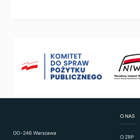
O NAS
00-246 Warszawa
O ZRP