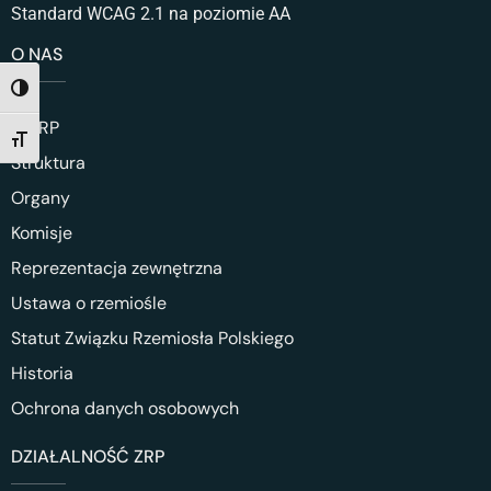
Standard WCAG 2.1 na poziomie AA
O NAS
TOGGLE HIGH CONTRAST
O ZRP
TOGGLE FONT SIZE
Struktura
Organy
Komisje
Reprezentacja zewnętrzna
Ustawa o rzemiośle
Statut Związku Rzemiosła Polskiego
Historia
Ochrona danych osobowych
DZIAŁALNOŚĆ ZRP