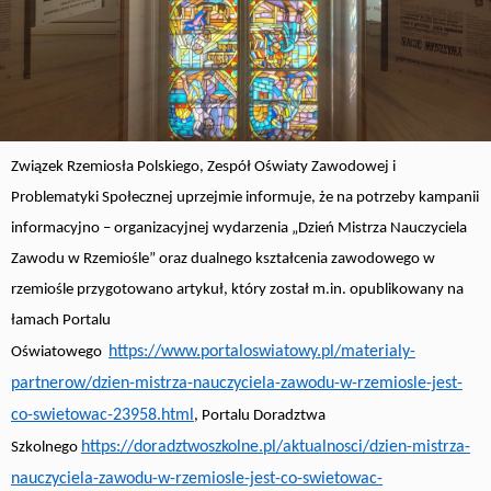
Związek Rzemiosła Polskiego, Zespół Oświaty Zawodowej i
Problematyki Społecznej uprzejmie informuje, że na potrzeby kampanii
informacyjno – organizacyjnej wydarzenia „Dzień Mistrza Nauczyciela
Zawodu w Rzemiośle” oraz dualnego kształcenia zawodowego w
rzemiośle przygotowano artykuł, który został m.in. opublikowany na
łamach Portalu
https://www.portaloswiatowy.pl/materialy-
Oświatowego
partnerow/dzien-mistrza-nauczyciela-zawodu-w-rzemiosle-jest-
co-swietowac-23958.html
, Portalu Doradztwa
https://doradztwoszkolne.pl/aktualnosci/dzien-mistrza-
Szkolnego
nauczyciela-zawodu-w-rzemiosle-jest-co-swietowac-