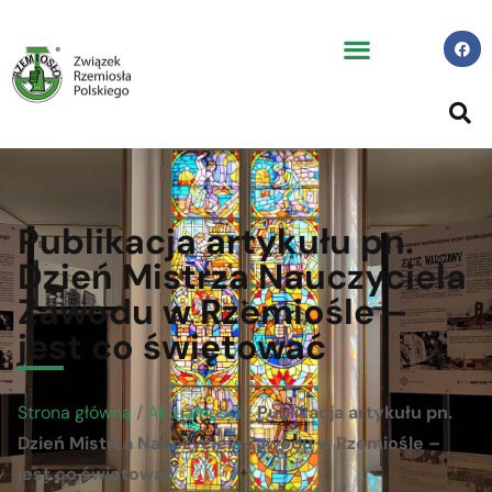
Publikacja artykułu pn.
Dzień Mistrza Nauczyciela
Zawodu w Rzemiośle –
jest co świętować
Strona główna
/
Aktualności
/
Publikacja artykułu pn.
Dzień Mistrza Nauczyciela Zawodu w Rzemiośle –
jest co świętować