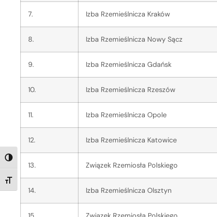
7.
Izba Rzemieślnicza Kraków
8.
Izba Rzemieślnicza Nowy Sącz
9.
Izba Rzemieślnicza Gdańsk
10.
Izba Rzemieślnicza Rzeszów
11.
Izba Rzemieślnicza Opole
12.
Izba Rzemieślnicza Katowice
TOGGLE HIGH CONTRAST
13.
Związek Rzemiosła Polskiego
TOGGLE FONT SIZE
14.
Izba Rzemieślnicza Olsztyn
15.
Związek Rzemiosła Polskiego