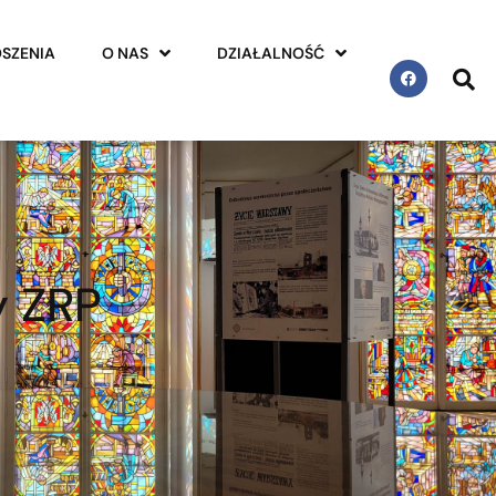
SZENIA
O NAS
DZIAŁALNOŚĆ
y ZRP