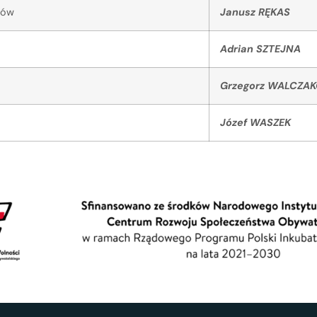
nów
Janusz RĘKAS
Adrian SZTEJNA
Grzegorz WALCZA
Józef WASZEK