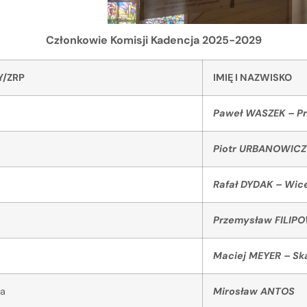
Członkowie Komisji
Kadencja 2025-2029
Y/ZRP
IMIĘ I NAZWISKO
Paweł WASZEK – P
Piotr URBANOWICZ
Rafał DYDAK – Wi
Przemysław FILIPO
Maciej MEYER – Sk
wa
Mirosław ANTOS