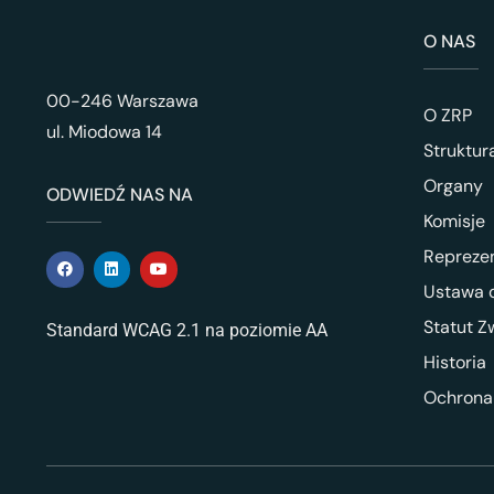
O NAS
00-246 Warszawa
O ZRP
ul. Miodowa 14
Struktur
Organy
ODWIEDŹ NAS NA
Komisje
Repreze
Ustawa o
Statut Z
Standard WCAG 2.1 na poziomie AA
Historia
Ochrona