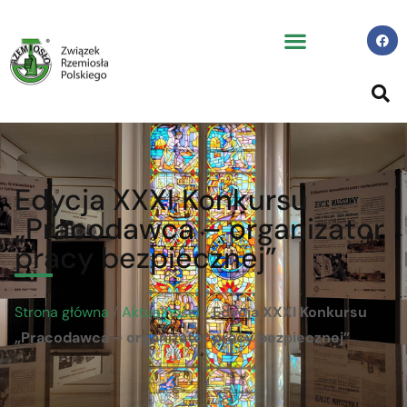
Edycja XXXI Konkursu
„Pracodawca – organizator
pracy bezpiecznej”
Strona główna
/
Aktualności
/
Edycja XXXI Konkursu
„Pracodawca – organizator pracy bezpiecznej”