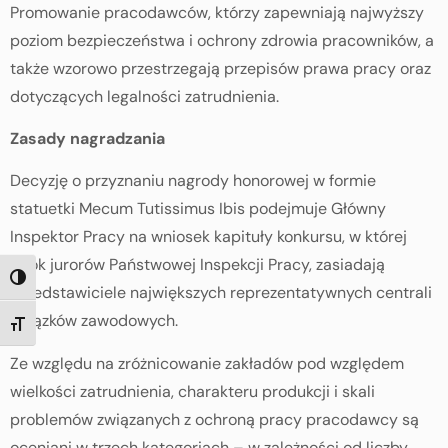
Promowanie pracodawców, którzy zapewniają najwyższy
poziom bezpieczeństwa i ochrony zdrowia pracowników, a
także wzorowo przestrzegają przepisów prawa pracy oraz
dotyczących legalności zatrudnienia.
Zasady nagradzania
Decyzję o przyznaniu nagrody honorowej w formie
statuetki Mecum Tutissimus Ibis podejmuje Główny
Inspektor Pracy na wniosek kapituły konkursu, w której
obok jurorów Państwowej Inspekcji Pracy, zasiadają
TOGGLE HIGH CONTRAST
przedstawiciele największych reprezentatywnych centrali
związków zawodowych.
TOGGLE FONT SIZE
Ze względu na zróżnicowanie zakładów pod względem
wielkości zatrudnienia, charakteru produkcji i skali
problemów związanych z ochroną pracy pracodawcy są
oceniani w trzech kategoriach – w zależności od liczby