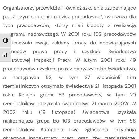
Organizatorzy przewidzieli również szkolenie uzupełniające
pt. „Z czym sobie nie radzisz pracodawco”, zwłaszcza dla
tych pracodawców, którzy mieli kłopoty z realizacją
programu naprawczego. W 2001 roku 102 pracodawców
dostosowało swoje zakłady pracy do obowiązujących
TOGGLE HIGH CONTRAST
wymogów prawa pracy i uzyskało Świadectwa
TOGGLE FONT SIZE
Państwowej Inspekcji Pracy. W lutym 2001 roku 49
pracodawców uzyskało po raz pierwszy takie świadectwo,
a następnych 53, w tym 37 właścicieli firm
rzemieślniczych otrzymało świadectwa 21 listopada 2001
roku. Kolejna grupa 53 pracodawców, w tym 20
rzemieślników, otrzymała świadectwa 21 marca 2002r. W
2002 roku (19 listopada) świadectwa uzyskała
najliczniejsza grupa bo 103 pracodawców, w tym 58
rzemieślników. Kampania trwa, zgłoszenia przyjmują
okręgowe inspektoraty pracy oraz izby rzemieślnicze.