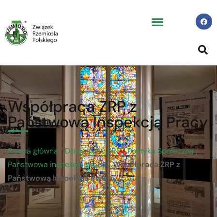
Współpraca ZRP z
Państwową Inspekcją Pracy
Strona główna
/
Działalność ZRP
/
Polityka Społeczna
/
Państwowa inspekcja pracy
/
Współpraca ZRP z
Państwową Inspekcją Pracy