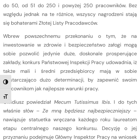
do 50, od 51 do 250 i powyżej 250 pracowników. Bez
względu jednak na te różnice, wszyscy nagrodzeni stają
się bohaterami Złotej Listy Pracodawców.
Wbrew powszechnemu przekonaniu o tym, że na
inwestowanie w zdrowie i bezpieczeństwo załogi mogą
sobie pozwolić jedynie duże, doskonale prosperujące
zakłady, konkurs Państwowej Inspekcji Pracy udowadnia, iż
także mali i średni przedsiębiorcy mają w sobie
wystarczająco dużo determinacji, by zapewnić swoim
TOGGLE HIGH CONTRAST
pracownikom jak najlepsze warunki pracy.
TOGGLE FONT SIZE
Owidiusz powiedział
Mecum Tutissimus Ibis
. I do tych
właśnie słów –
Ze mną będziesz najbezpieczniejszy
–
nawiązuje statuetka wręczana każdego roku laureatom
etapu centralnego naszego konkursu. Decyzję o jej
przyznaniu podejmuje Główny Inspektor Pracy na wniosek