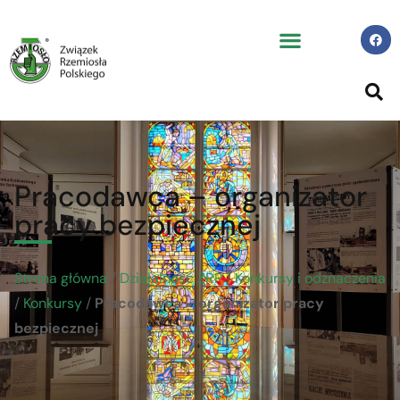
Pracodawca – organizator
pracy bezpiecznej
Strona główna
/
Działalność ZRP
/
Konkursy i odznaczenia
/
Konkursy
/
Pracodawca – organizator pracy
bezpiecznej