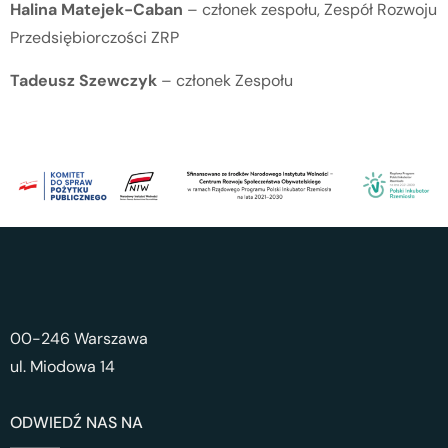
Halina Matejek-Caban
– członek zespołu, Zespół Rozwoju
Przedsiębiorczości ZRP
Tadeusz Szewczyk
– członek Zespołu
00-246 Warszawa
ul. Miodowa 14
ODWIEDŹ NAS NA