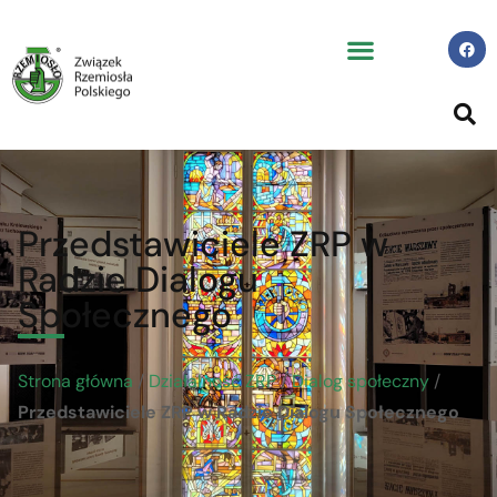
Przedstawiciele ZRP w
Radzie Dialogu
Społecznego
Strona główna
/
Działalność ZRP
/
Dialog społeczny
/
Przedstawiciele ZRP w Radzie Dialogu Społecznego