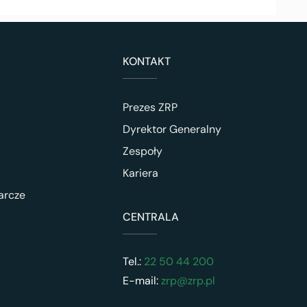
KONTAKT
Prezes ZRP
Dyrektor Generalny
Zespoły
Kariera
arcze
CENTRALA
Tel.:
22 50 44 200
E-mail:
zrp@zrp.pl