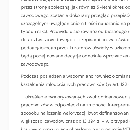
przez stronę społeczną, jak również 5-letni okres 
zawodowego, zostanie dokonany przegląd przepis
szczególnym uwzględnieniem treści nauczania na p
typach szkół. Przewiduje się również od bieżącego r
doradztwa zawodowego z przepisami prawa oświa
pedagogicznego przez kuratorów oświaty w szkoła
będą podejmowane decyzje odnośnie wprowadzeni
zawodowego.
Podczas posiedzenia wspomniano również o zmian
kształcenia młodocianych pracowników (w art. 122 
– określenie zwaloryzowanych kwot dofinansowan
pracowników w odpowiedzi na trudności interpret
sposobu naliczania waloryzacji kwot dofinansowani
większości zawodów oraz do 13 394 zł – w przypa
krajowym rynku pracy określonych w prognozie MEN