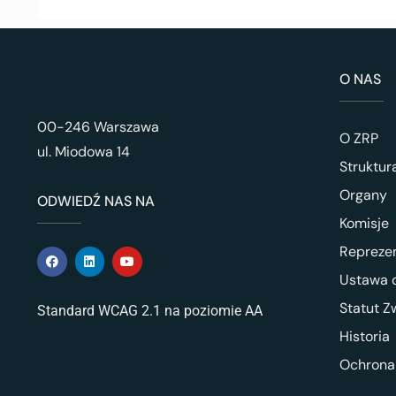
O NAS
00-246 Warszawa
O ZRP
ul. Miodowa 14
Struktur
Organy
ODWIEDŹ NAS NA
Komisje
Repreze
Ustawa o
Statut Z
Standard WCAG 2.1 na poziomie AA
Historia
Ochrona