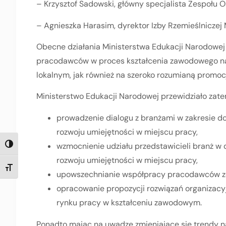
– Krzysztof Sadowski, główny specjalista Zespołu 
– Agnieszka Harasim, dyrektor Izby Rzemieślniczej 
Obecne działania Ministerstwa Edukacji Narodowej
pracodawców w proces kształcenia zawodowego na
lokalnym, jak również na szeroko rozumianą promocję
Ministerstwo Edukacji Narodowej przewidziało zate
prowadzenie dialogu z branżami w zakresie d
rozwoju umiejętności w miejscu pracy,
wzmocnienie udziału przedstawicieli branż w
TOGGLE HIGH CONTRAST
rozwoju umiejętności w miejscu pracy,
TOGGLE FONT SIZE
upowszechnianie współpracy pracodawców ze
opracowanie propozycji rozwiązań organizacy
rynku pracy w kształceniu zawodowym.
Ponadto mając na uwadze zmieniające się trendy na