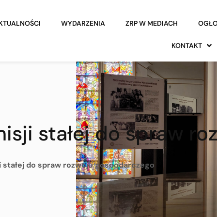
KTUALNOŚCI
WYDARZENIA
ZRP W MEDIACH
OGŁO
KONTAKT
sji stałej do spraw r
 stałej do spraw rozwoju gospodarczego