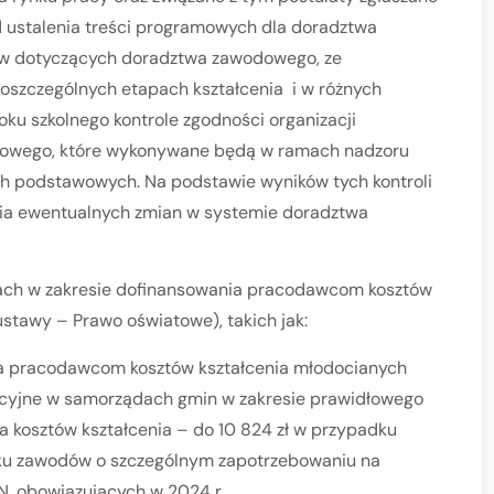
od ustalenia treści programowych dla doradztwa
ów dotyczących doradztwa zawodowego, ze
oszczególnych etapach kształcenia i w różnych
oku szkolnego kontrole zgodności organizacji
towego, które wykonywane będą w ramach nadzoru
ch podstawowych. Na podstawie wyników tych kontroli
a ewentualnych zmian w systemie doradztwa
ach w zakresie dofinansowania pracodawcom kosztów
ustawy – Prawo oświatowe), takich jak:
ia pracodawcom kosztów kształcenia młodocianych
acyjne w samorządach gmin w zakresie prawidłowego
a kosztów kształcenia – do 10 824 zł w przypadku
dku zawodów o szczególnym zapotrzebowaniu na
, obowiązujących w 2024 r.,