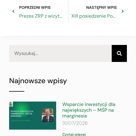
POPRZEDNI WPIS
NASTĘPNY WPIS
Prezes ZRP z wizytą w Bydgoszczy
XIII posiedzenie Podkomitetu ds. Rozwoju Partnerstwa w Opolu
Najnowsze wpisy
Wsparcie inwestycji dla
największych – MŚP na
marginesie
31/07/2026
Czytaj więcej