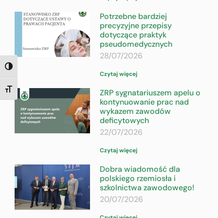
Potrzebne bardziej
precyzyjne przepisy
dotyczące praktyk
pseudomedycznych
28/07/2026
TOGGLE HIGH CONTRAST
Czytaj więcej
TOGGLE FONT SIZE
ZRP sygnatariuszem apelu o
kontynuowanie prac nad
wykazem zawodów
deficytowych
22/07/2026
Czytaj więcej
Dobra wiadomość dla
polskiego rzemiosła i
szkolnictwa zawodowego!
20/07/2026
Czytaj więcej