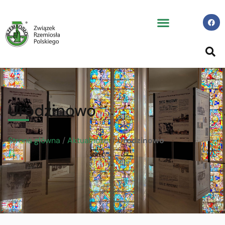
Urodzinowo
Strona główna
/
Aktualności
/
Urodzinowo