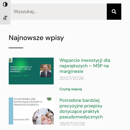
TOGGLE HIGH CONTRAST
TOGGLE FONT SIZE
Najnowsze wpisy
Wsparcie inwestycji dla
największych – MŚP na
marginesie
31/07/2026
Czytaj więcej
Potrzebne bardziej
precyzyjne przepisy
dotyczące praktyk
pseudomedycznych
28/07/2026