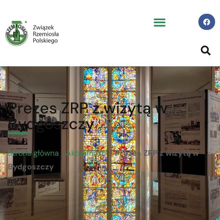
Prezes ZRP z wizytą w
Bydgoszczy
Strona główna
/
Aktualności
/
Prezes ZRP z wizytą w
Bydgoszczy