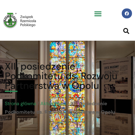
XIII posiedzenie
Podkomitetu ds. Rozwoju
Partnerstwa w Opolu
Strona główna
/
Aktualności
/
XIII posiedzenie
Podkomitetu ds. Rozwoju Partnerstwa w Opolu