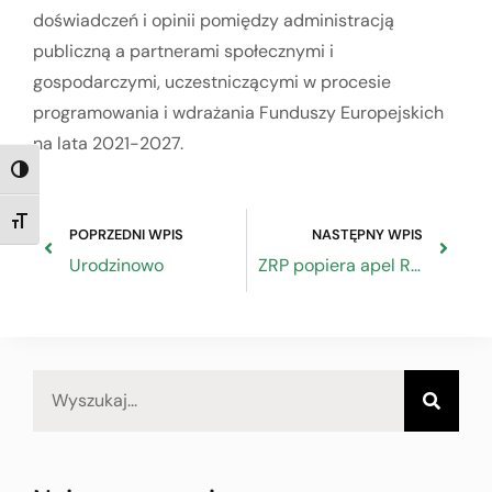
doświadczeń i opinii pomiędzy administracją
publiczną a partnerami społecznymi i
gospodarczymi, uczestniczącymi w procesie
programowania i wdrażania Funduszy Europejskich
na lata 2021-2027.
TOGGLE HIGH CONTRAST
TOGGLE FONT SIZE
POPRZEDNI WPIS
NASTĘPNY WPIS
Urodzinowo
ZRP popiera apel Rady Przedsiębiorczości o skuteczną ochronę treści audiowizualnych w Internecie