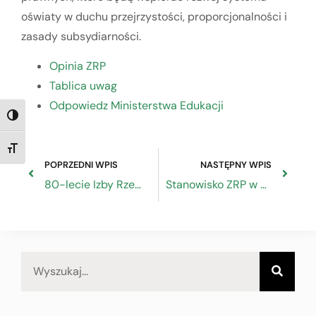
oświaty w duchu przejrzystości, proporcjonalności i
zasady subsydiarności.
Opinia ZRP
Tablica uwag
Odpowiedz Ministerstwa Edukacji
TOGGLE HIGH CONTRAST
TOGGLE FONT SIZE
POPRZEDNI WPIS
NASTĘPNY WPIS
80-lecie Izby Rzemieślniczej w Szczecinie – uroczystość pełna tradycji i inspiracji
Stanowisko ZRP w sprawie projektu ustawy o Małym ZUS-ie Plus