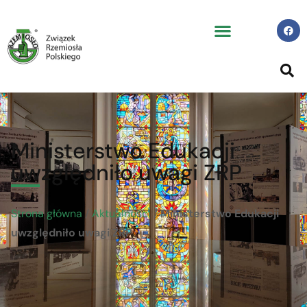
Ministerstwo Edukacji
uwzględniło uwagi ZRP
Strona główna
/
Aktualności
/
Ministerstwo Edukacji
uwzględniło uwagi ZRP