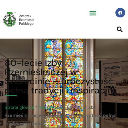
80-lecie Izby
Rzemieślniczej w
Szczecinie – uroczystość
pełna tradycji i inspiracji
Strona główna
/
Aktualności
/
80-lecie Izby
Rzemieślniczej w Szczecinie – uroczystość pełna
tradycji i inspiracji