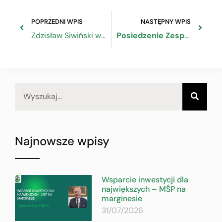
POPRZEDNI WPIS
NASTĘPNY WPIS
Zdzisław Siwiński w TVP Info na temat wakacji od składek ZUS
Posiedzenie Zespołu do spraw Semestru Europejskiego
Najnowsze wpisy
Wsparcie inwestycji dla
największych – MŚP na
marginesie
31/07/2026