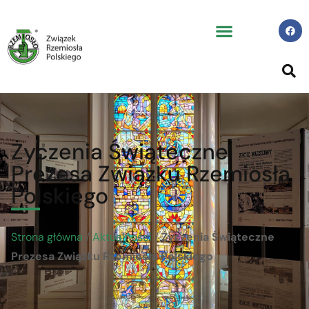
Życzenia Świąteczne
Prezesa Związku Rzemiosła
Polskiego
Strona główna
/
Aktualności
/
Życzenia Świąteczne
Prezesa Związku Rzemiosła Polskiego