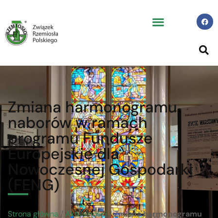
Zmiana harmonogramu
naborów w ramach
programu Fundusze
Europejskie dla
Nowoczesnej Gospodarki
(FENG)
Strona główna
/
Aktualności
/
Zmiana harmonogramu