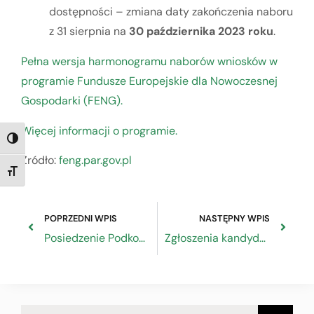
dostępności – zmiana daty zakończenia naboru
z 31 sierpnia na
30 października 2023 roku
.
Pełna wersja harmonogramu naborów wniosków w
programie Fundusze Europejskie dla Nowoczesnej
Gospodarki (FENG).
Więcej informacji o programie.
TOGGLE HIGH CONTRAST
Źródło:
feng.par.gov.pl
TOGGLE FONT SIZE
POPRZEDNI WPIS
NASTĘPNY WPIS
Posiedzenie Podkomitetu ds. Rozwoju Partnerstwa Komitetu Umowy Partnerstwa na lata 2021-2027
Zgłoszenia kandydatów do tytułu honorowego „Mistrz Rzemiosł Artystycznych”