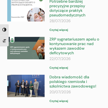
Potrzebne bardziej
precyzyjne przepisy
dotyczące praktyk
pseudomedycznych
28/07/2026
Czytaj więcej
TOGGLE HIGH CONTRAST
ZRP sygnatariuszem apelu o
TOGGLE FONT SIZE
kontynuowanie prac nad
wykazem zawodów
deficytowych
22/07/2026
Czytaj więcej
Dobra wiadomość dla
polskiego rzemiosła i
szkolnictwa zawodowego!
20/07/2026
Czytaj więcej