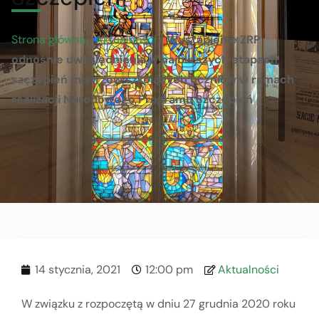
Strona główna
/
Aktualności
/
Wystąpienie ZRP
odnośnie uwzględnienia w najbliższych etapach
szczepień mistrzów szkolących uczniów w ramach
realizacji Narodowego Programu Szczepień
14 stycznia, 2021
12:00 pm
Aktualności
W związku z rozpoczętą w dniu 27 grudnia 2020 roku