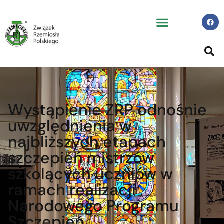
Wystąpienie ZRP odnośnie
uwzględnienia w
najbliższych etapach
szczepień mistrzów
szkolących uczniów w
ramach realizacji
Narodowego Programu
Szczepień