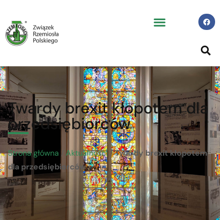
Twardy brexit kłopotem dla
przedsiębiorców
Strona główna
/
Aktualności
/
Twardy brexit kłopotem
dla przedsiębiorców